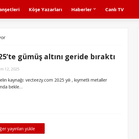
nşetleri
Köşe Yazarları
Haberler
Canlı TV
yor
25’te gümüş altını geride bıraktı
im 12, 2025
elin kaynağı: vecteezy.com 2025 yılı , kıymetli metaller
ında bekle…
ğer yayınları yükle