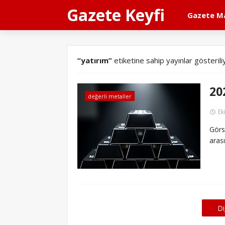
Gazete Keyfi
Gazete Ma
yatırım
etiketine sahip yayınlar gösterili
20
değerli metaller
Ek
Görs
aras
Di