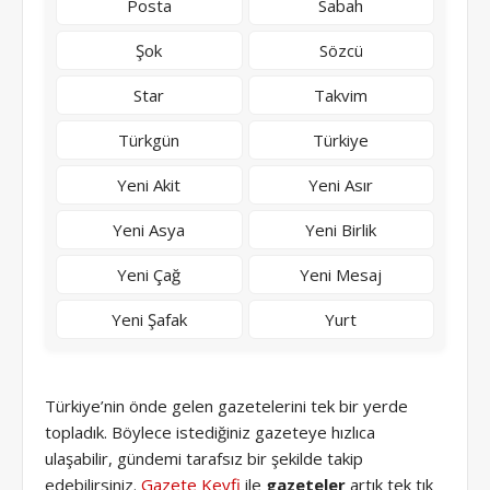
Posta
Sabah
Şok
Sözcü
Star
Takvim
Türkgün
Türkiye
Yeni Akit
Yeni Asır
Yeni Asya
Yeni Birlik
Yeni Çağ
Yeni Mesaj
Yeni Şafak
Yurt
Türkiye’nin önde gelen gazetelerini tek bir yerde
topladık. Böylece istediğiniz gazeteye hızlıca
ulaşabilir, gündemi tarafsız bir şekilde takip
edebilirsiniz.
Gazete Keyfi
ile
gazeteler
artık tek tık