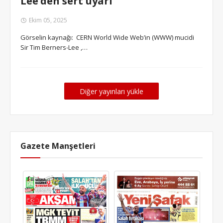
Lee’den sert uyarı
Ekim 05, 2025
Görselin kaynağı: CERN World Wide Web’in (WWW) mucidi
Sir Tim Berners-Lee ,…
Diğer yayınları yükle
Gazete Manşetleri