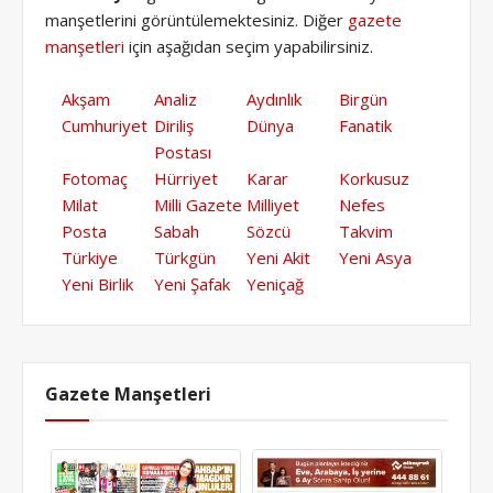
manşetlerini görüntülemektesiniz. Diğer
gazete
manşetleri
için aşağıdan seçim yapabilirsiniz.
Akşam
Analiz
Aydınlık
Birgün
Cumhuriyet
Diriliş
Dünya
Fanatik
Postası
Fotomaç
Hürriyet
Karar
Korkusuz
Milat
Milli Gazete
Milliyet
Nefes
Posta
Sabah
Sözcü
Takvim
Türkiye
Türkgün
Yeni Akit
Yeni Asya
Yeni Birlik
Yeni Şafak
Yeniçağ
Gazete Manşetleri