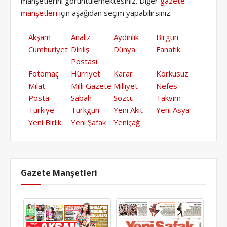
manşetlerini görüntülemektesiniz. Diğer
gazete
manşetleri
için aşağıdan seçim yapabilirsiniz.
Akşam
Analiz
Aydınlık
Birgün
Cumhuriyet
Diriliş
Dünya
Fanatik
Postası
Fotomaç
Hürriyet
Karar
Korkusuz
Milat
Milli Gazete
Milliyet
Nefes
Posta
Sabah
Sözcü
Takvim
Türkiye
Türkgün
Yeni Akit
Yeni Asya
Yeni Birlik
Yeni Şafak
Yeniçağ
Gazete Manşetleri