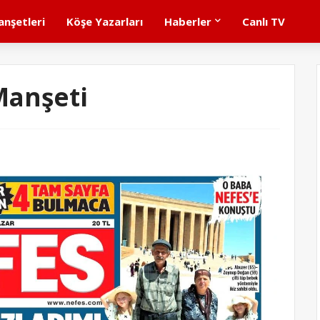
nşetleri
Köşe Yazarları
Haberler
Canlı TV
Manşeti