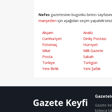
Nefes
gazetesinin bugünkü birinci sayfasın
manşetleri
için aşağıdan seçim yapabilirsiniz
Akşam
Analiz
Cumhuriyet
Diriliş Postası
Fotomaç
Hürriyet
Milat
Milli Gazete
Posta
Sabah
Türkiye
Türkgün
Yeni Birlik
Yeni Şafak
Gazetel
Gazete Key
kolayca ta