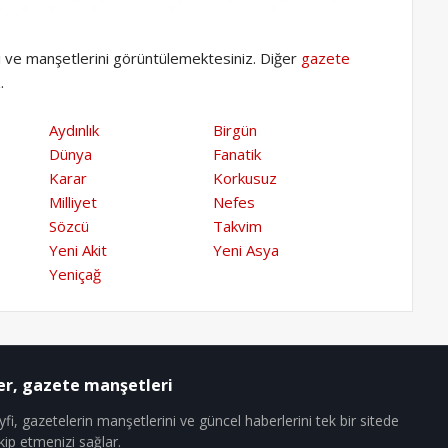
ı ve manşetlerini görüntülemektesiniz. Diğer
gazete
.
Aydınlık
Birgün
Dünya
Fanatik
Karar
Korkusuz
Milliyet
Nefes
Sözcü
Takvim
Yeni Akit
Yeni Asya
Yeniçağ
er, gazete manşetleri
fi, gazetelerin manşetlerini ve güncel haberlerini tek bir sitede
kip etmenizi sağlar.